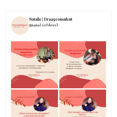
Natalie | Draagconsulent
@mamaliefdevol