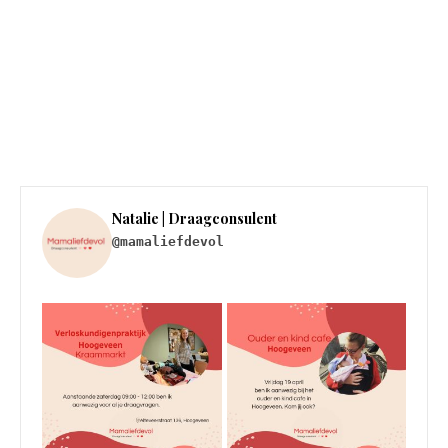
Natalie | Draagconsulent
@mamaliefdevol