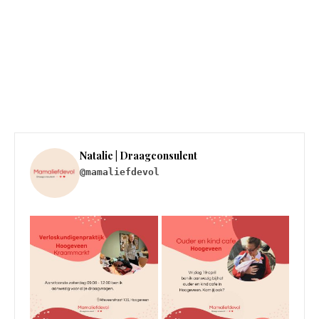
Natalie | Draagconsulent
@mamaliefdevol