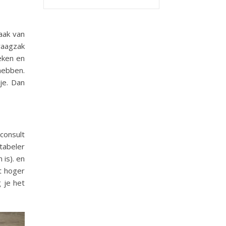
aak van
raagzak
oeken en
hebben.
je. Dan
consult
tabeler
 is). en
t hoger
 je het