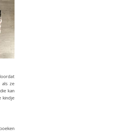
doordat
 als ze
die kan
 kindje
 boeken