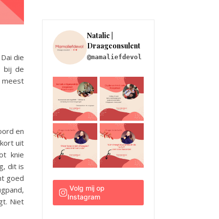
Natalie | 
Draagconsulent
Dai die
@mamaliefdevol
 bij de
de meest
oord en
kort uit
ot knie
, dit is
cht goed
 Volg mij op 
ugpand,
Instagram
t. Niet