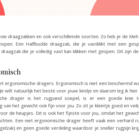
ooie draagzakken en ook verschillende soorten. Zo heb je de Meh 
open. Een Halfbuckle draagzak, die je vastklikt met een gesp
 draagzak die je volledig vast kan klikken met gespen. Dit zijn 
nomisch
iet ergonomische dragers. Ergonomisch is niet een beschermd w
Je wilt natuurlijk het beste voor jouw kindje en daarom leg ik hier 
che drager is het rugpand soepel, is er een goede knie t
van het gewicht ook fijn voor jou. Zo zit je kleintje goed en veilig
 voor de heupjes. Dit is ook het fijnste voor jou, omdat het gewi
achten. Een niet ergonomische drager heeft vaak een verhard r
elzak) en geen goede verdeling waardoor je sneller rugpijn krijg